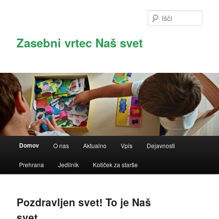
Skoči
Preskoči
Preskoči
na
na
na
Išči
vsebino
glavno
sekundarno
vsebino
vsebino
Zasebni vrtec Naš svet
Glavni
Domov
O nas
Aktualno
Vpis
Dejavnosti
meni
Prehrana
Jedilnik
Kotiček za starše
Pozdravljen svet! To je Naš
svet.